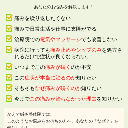
あなたのお悩みを解決します！
痛みを繰り返したくない
痛みで
日常生活や仕事に支障がでる
治療院での
電気やマッサージ
でも改善しない
病院に行っても
痛み止めやシップのみ
を処方さ
れるだけで
症状が良くならない。
いつまでこの
痛みが続く
のか不安
この
症状が本当に治るのか
知りたい
そもそも
なぜ痛みが続くのか
知りたい
今まで
この痛みが治らなかった理由
を知りたい
かえで鍼灸整体院では、
このようなお悩みをお持ちの方へ、あなたの「なぜ？」を
解決します。