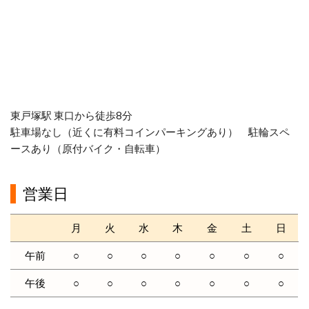
東戸塚駅 東口から徒歩8分
駐車場なし（近くに有料コインパーキングあり） 駐輪スペ
ースあり（原付バイク・自転車）
営業日
月
火
水
木
金
土
日
午前
○
○
○
○
○
○
○
午後
○
○
○
○
○
○
○