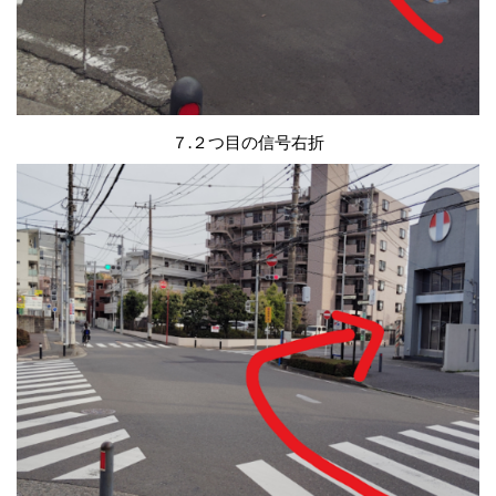
７.２つ目の信号右折