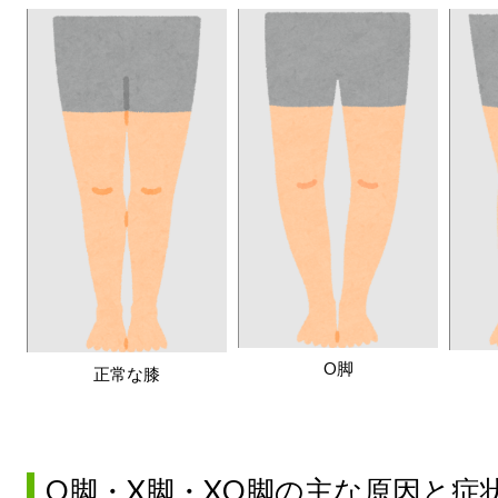
O脚
正常な膝
O脚・X脚・XO脚の主な原因と症