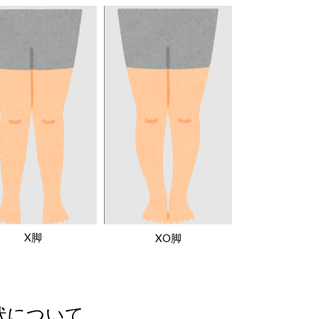
X脚
XO脚
状について