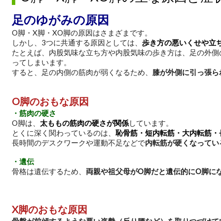
足のゆがみの原因
O脚・X脚・XO脚の原因はさまざまです。
しかし、3つに共通する原因としては、
歩き方の悪いくせや立
たとえば、内股気味な立ち方や内股気味の歩き方は、足の外側
ってしまいます。
すると、足の内側の筋肉が弱くなるため、
膝が外側に引っ張ら
O脚のおもな原因
・筋肉の硬さ
O脚は、
太ももの筋肉の硬さが関係
しています。
とくに深く関わっているのは、
恥骨筋・短内転筋・大内転筋・
長時間のデスクワークや運動不足などで
内転筋が硬くなってい
・遺伝
骨格は遺伝するため、
両親や祖父母がO脚だと遺伝的にO脚に
X脚のおもな原因
骨盤が前傾するような悪い姿勢（反り腰など）を取りつづけて