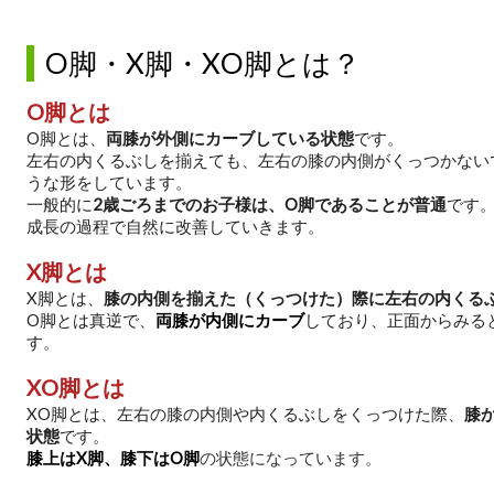
O脚・X脚・XO脚とは？
O脚とは
O脚とは、
両膝が外側にカーブしている状態
です。
左右の内くるぶしを揃えても、左右の膝の内側がくっつかない
うな形をしています。
一般的に
2歳ごろまでのお子様は、O脚であることが普通
です
成長の過程で自然に改善していきます。
X脚とは
X脚とは、
膝の内側を揃えた（くっつけた）際に左右の内くる
O脚とは真逆で、
両膝が内側にカーブ
しており、正面からみる
す。
XO脚とは
XO脚とは、左右の膝の内側や内くるぶしをくっつけた際、
膝
状態
です。
膝上はX脚
、
膝下はO脚
の状態になっています。