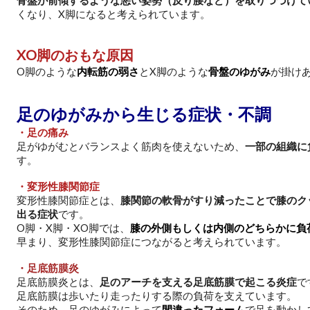
くなり、X脚になると考えられています。
XO脚のおもな原因
O脚のような
内転筋の弱さ
とX脚のような
骨盤のゆがみ
が掛け
足のゆがみから生じる症状・不調
・足の痛み
足がゆがむとバランスよく筋肉を使えないため、
一部の組織に
す。
・変形性膝関節症
変形性膝関節症とは、
膝関節の軟骨がすり減ったことで膝のク
出る症状
です。
O脚・X脚・XO脚では、
膝の外側もしくは内側のどちらかに負
早まり、変形性膝関節症につながると考えられています。
・足底筋膜炎
足底筋膜炎とは、
足のアーチを支える足底筋膜で起こる炎症
で
足底筋膜は歩いたり走ったりする際の負荷を支えています。
そのため、足のゆがみによって
間違ったフォーム
で足を動かし