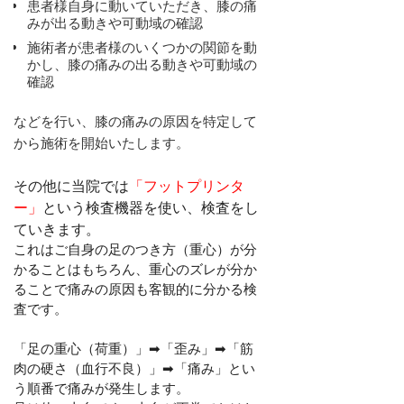
患者様自身に動いていただき、膝の痛
みが出る動きや可動域の確認
施術者が患者様のいくつかの関節を動
かし、膝の痛みの出る動きや可動域の
確認
などを行い、膝の痛みの原因を特定して
から施術を開始いたします。
その他に当院では
「フットプリンタ
ー」
という検査機器を使い、検査をし
ていきます。
これはご自身の足のつ
き方
（重心）
が分
かることはもちろん、重心のズレが分か
ることで
痛みの原因も客観的に分かる
検
査です。
「足の重心（荷重）」➡「歪み」➡「筋
肉の硬さ（血行不良）」➡「痛み」とい
う順番で痛みが発生します。