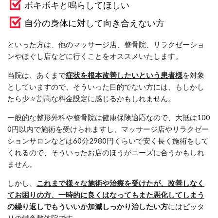
ボキボキと鳴らしてほしい
自分の身体に対して向き合えない方
といった方は、他のマッサージ店、整骨院、リラクゼーショ
ンやほぐし店などに行くことをオススメいたします。
当院は、あくまで
症状を根本改善したいという患者様
を対象
としていますので、そういった目的でない方には、もしかし
たら少々割高な料金設定に感じるかもしれません。
一般的な整形外科や整骨院は健康保険適応なので、大抵は100
0円以内で施術を受けられますし、マッサージ店やリラクゼー
ションサロンなどは60分2980円くらいで安く長く施術をして
くれるので、そういったお店のほうがニーズに合うかもしれ
ません。
しかし、
これまで様々な施術や治療を受けたが、改善しなく
てお困りの方、一時的に良くはなってもまた悪化してしまう
の繰り返しでもういいか加減しっかり治したい方
にはピッタ